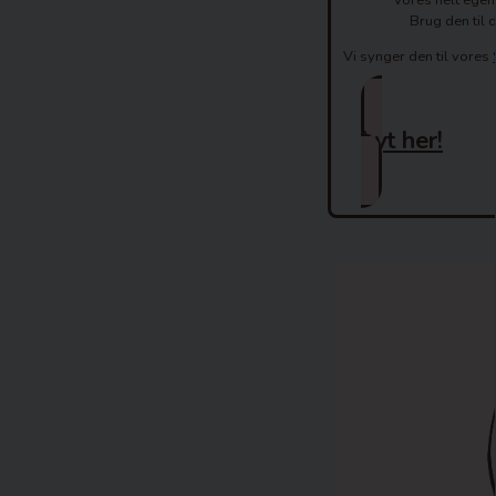
Vores helt egen
Brug den til
Vi synger den til vores
Lyt her!