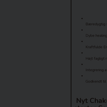
Bæredygtig s
Dybe healin
Kraftfulde E
Højt fagligt 
Integrering 
Godkendt ti
Nyt Chak