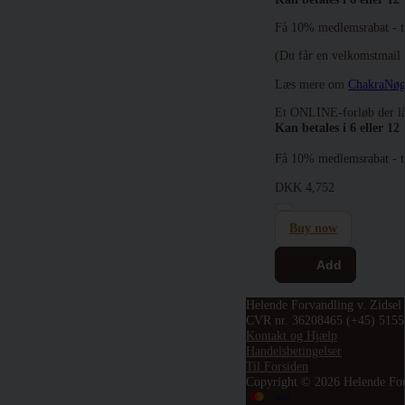
Få 10% medlemsrabat - 
(Du får en velkomstmail 
Læs mere om
ChakraNøg
Et ONLINE-forløb der låse
Kan betales i 6 eller 12 
Få 10% medlemsrabat - 
DKK
4,752
Buy now
Add
Helende Forvandling v. Zidsel
CVR nr. 36208465
(+45) 515
Kontakt og Hjælp
Handelsbetingelser
Til Forsiden
Copyright © 2026 Helende Fo