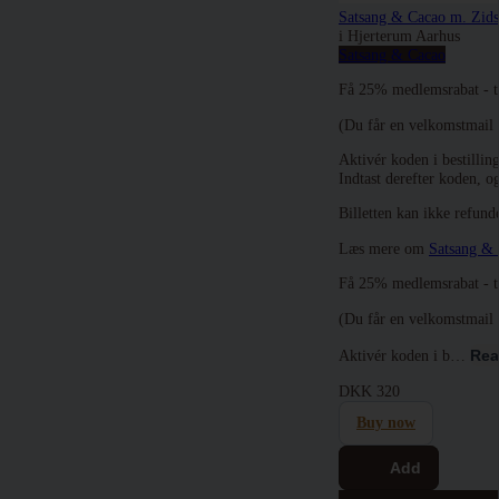
Satsang & Cacao m. Zid
i Hjerterum Aarhus
Satsang & Cacao
Få 25% medlemsrabat - 
(Du får en velkomstmail 
Aktivér koden i besti
Indtast derefter koden, og
Billetten kan ikke refund
Læs mere om
Satsang & 
Få 25% medlemsrabat - 
(Du får en velkomstmail 
Aktivér koden i b…
Rea
DKK
320
Buy now
Add