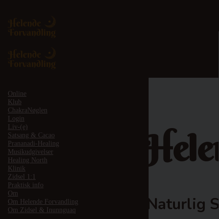
Online
Klub
ChakraNøglen
Login
Liv-(e)
Hele
Satsang & Cacao
Prananadi-Healing
Musikudgivelser
Healing North
Klinik
Zidsel 1:1
Praktisk info
Om
Naturlig 
Om Helende Forvandling
Om Zidsel & Inunnguaq