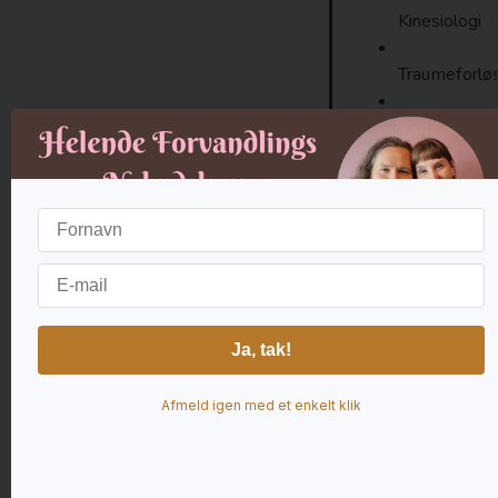
Kinesiologi
Traumeforløs
Mønsterbryd
Spirituel vej
Mere om be
Afmeld igen med et enkelt klik
Ma Mama