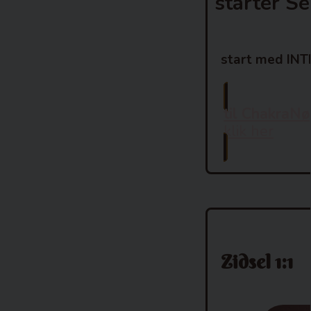
starter S
start med IN
til ChakraN
klik her
Zidsel 1:1