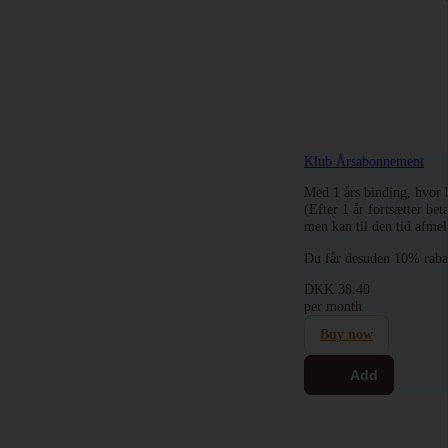
Klub Årsabonnement
Med 1 års binding, hvor 
(Efter 1 år fortsætter be
men kan til den tid afme
Du får desuden 10% rab
DKK
38.40
per month
Buy now
Add