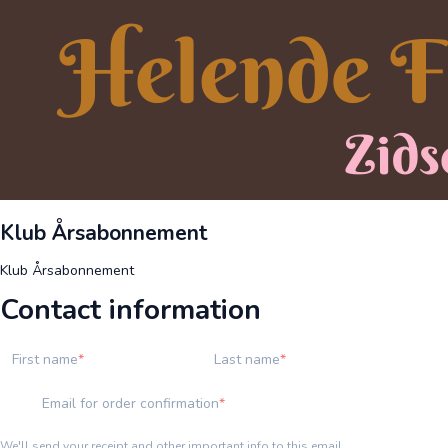
Klub Årsabonnement
Klub Årsabonnement
Contact information
First name
Last name
Email for order confirmation
We'll send your receipt and other important info to this email.