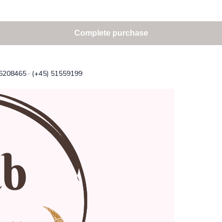
Complete purchase
36208465
·
(+45) 51559199